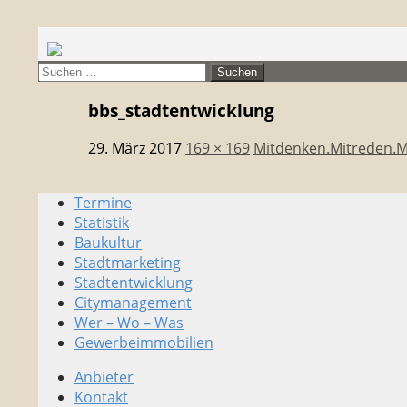
Suchen
citymanager.de®
Suchen
nach:
bbs_stadtentwicklung
29. März 2017
169 × 169
Mitdenken.Mitreden.
Termine
Stadtmarketing • Quartiersmanageme
Statistik
Baukultur
Stadtmarketing
Stadtentwicklung
Citymanagement
Wer – Wo – Was
Gewerbeimmobilien
Anbieter
Kontakt