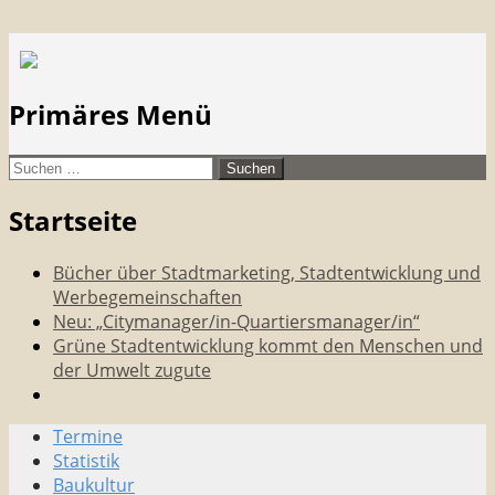
Suchen
citymanager.de®
Primäres Menü
Zum
Suchen
Inhalt
nach:
Startseite
springen
Bücher über Stadtmarketing, Stadtentwicklung und
Werbegemeinschaften
Neu: „Citymanager/in-Quartiersmanager/in“
Grüne Stadtentwicklung kommt den Menschen und
der Umwelt zugute
Termine
Stadtmarketing • Quartiersmanagement
Statistik
Baukultur