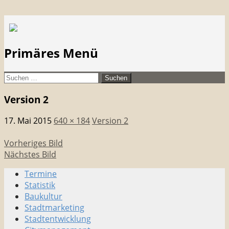
Suchen
citymanager.de®
Primäres Menü
Zum
Suchen
Inhalt
nach:
Version 2
springen
17. Mai 2015
640 × 184
Version 2
Vorheriges Bild
Nächstes Bild
Termine
Stadtmarketing • Quartiersmanagement
Statistik
Baukultur
Stadtmarketing
Stadtentwicklung