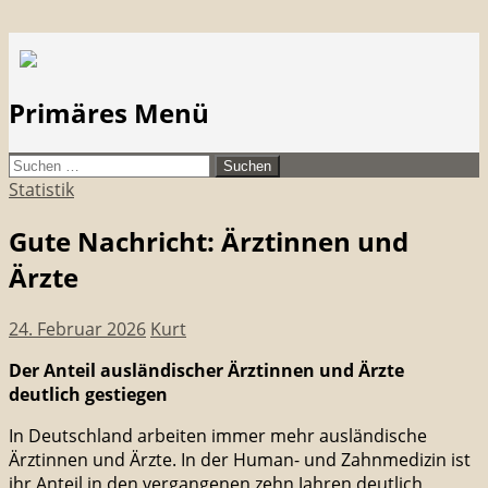
Suchen
citymanager.de®
Primäres Menü
Zum
Suchen
Inhalt
nach:
Statistik
springen
Gute Nachricht: Ärztinnen und
Ärzte
24. Februar 2026
Kurt
Der Anteil ausländischer Ärztinnen und Ärzte
deutlich gestiegen
In Deutschland arbeiten immer mehr ausländische
Ärztinnen und Ärzte. In der Human- und Zahnmedizin ist
ihr Anteil in den vergangenen zehn Jahren deutlich