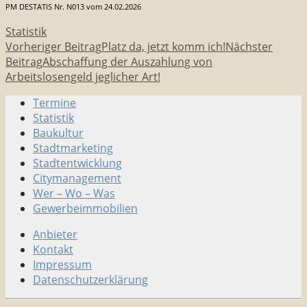
PM DESTATIS Nr. N013 vom 24.02.2026
Statistik
Beitragsnavigation
Vorheriger Beitrag
Platz da, jetzt komm ich!
Nächster
Beitrag
Abschaffung der Auszahlung von
Arbeitslosengeld jeglicher Art!
Termine
Stadtmarketing • Quartiersmanagement
Statistik
Baukultur
Stadtmarketing
Stadtentwicklung
Citymanagement
Wer – Wo – Was
Gewerbeimmobilien
Anbieter
Kontakt
Impressum
Datenschutzerklärung