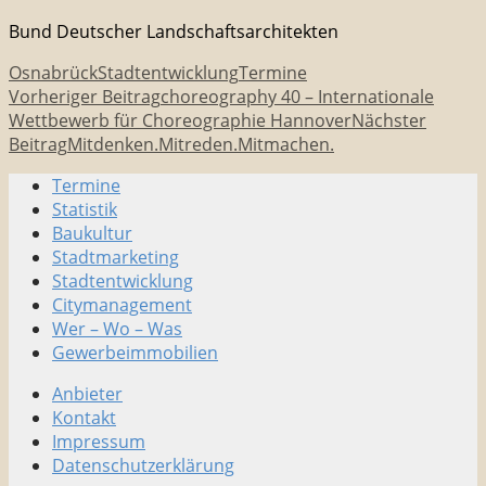
Bund Deutscher Landschaftsarchitekten
Osnabrück
Stadtentwicklung
Termine
Beitragsnavigation
Vorheriger Beitrag
choreography 40 – Internationale
Wettbewerb für Choreographie Hannover
Nächster
Beitrag
Mitdenken.Mitreden.Mitmachen.
Termine
Stadtmarketing • Quartiersmanagement
Statistik
Baukultur
Stadtmarketing
Stadtentwicklung
Citymanagement
Wer – Wo – Was
Gewerbeimmobilien
Anbieter
Kontakt
Impressum
Datenschutzerklärung