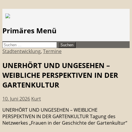
Suchen
citymanager.de®
Primäres Menü
Zum
Suchen
Inhalt
nach:
Stadtentwicklung
,
Termine
springen
UNERHÖRT UND UNGESEHEN –
WEIBLICHE PERSPEKTIVEN IN DER
GARTENKULTUR
10. Juni 2026
Kurt
UNERHÖRT UND UNGESEHEN – WEIBLICHE
PERSPEKTIVEN IN DER GARTENKULTUR Tagung des
Netzwerkes „Frauen in der Geschichte der Gartenkultur“