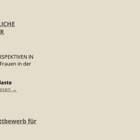
LICHE
UR
SPEKTIVEN IN
rauen in der
aste
lesen
→
ttbewerb für