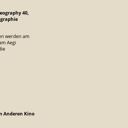
eography 40,
ographie
en werden am
 am Aegi
die
 im Anderen Kino