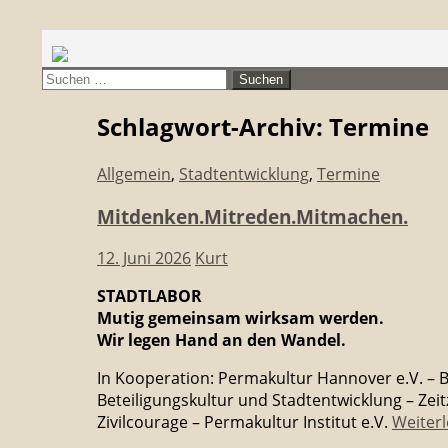
Suchen
citymanager.de®
Suchen
nach:
Schlagwort-Archiv: Termine
Allgemein
,
Stadtentwicklung
,
Termine
Mitdenken.Mitreden.Mitmachen.
12. Juni 2026
Kurt
STADTLABOR
Mutig gemeinsam wirksam werden.
Wir legen Hand an den Wandel.
In Kooperation: Permakultur Hannover e.V. – B
Beteiligungskultur und Stadtentwicklung – Zei
Zivilcourage – Permakultur Institut e.V.
Weiter