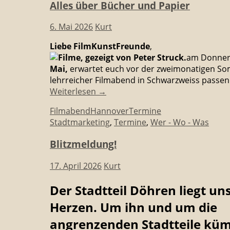
Alles über Bücher und Papier
6. Mai 2026
Kurt
Liebe FilmKunstFreunde
,
am Donner
Mai,
erwartet euch
vor der zweimonatigen S
lehrreicher Filmabend in Schwarzweiss passe
Weiterlesen
→
Filmabend
Hannover
Termine
Stadtmarketing
,
Termine
,
Wer - Wo - Was
Blitzmeldung!
17. April 2026
Kurt
Der Stadtteil Döhren liegt un
Herzen. Um ihn und um die
angrenzenden Stadtteile kü