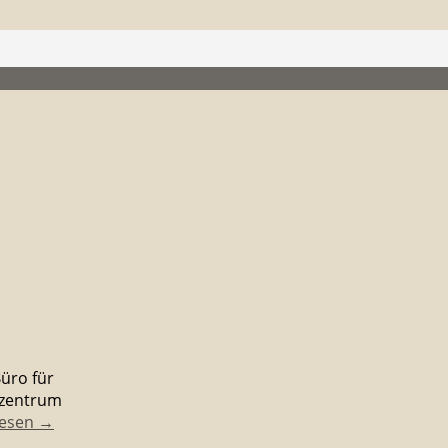
üro für
tzentrum
lesen
→