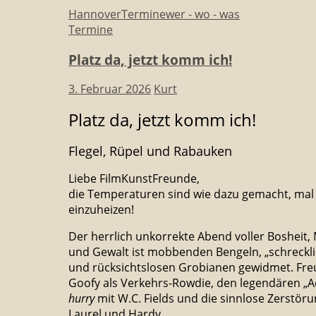
Hannover
Termine
wer - wo - was
Termine
Platz da, jetzt komm ich!
3. Februar 2026
Kurt
Platz da, jetzt komm ich!
Flegel, Rüpel und Rabauken
Liebe FilmKunstFreunde,
die Temperaturen sind wie dazu gemacht, mal 
einzuheizen!
Der herrlich unkorrekte Abend voller Bosheit,
und Gewalt ist mobbenden Bengeln, „schreck
und rücksichtslosen Grobianen gewidmet. Fre
Goofy als Verkehrs-Rowdie, den legendären „A
hurry
mit W.C. Fields und die sinnlose Zerstör
Laurel und Hardy.