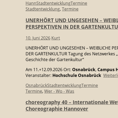
Hann
Stadtentwicklung
Termine
Stadtentwicklung
,
Termine
UNERHÖRT UND UNGESEHEN – WEIB
PERSPEKTIVEN IN DER GARTENKULT
10. Juni 2026
Kurt
UNERHÖRT UND UNGESEHEN – WEIBLICHE PER
DER GARTENKULTUR Tagung des Netzwerkes „F
Geschichte der Gartenkultur“
Am 11.+12.09.2026 Ort:
Osnabrück
,
Campus H
Veranstalter:
Hochschule Osnabrück
Weiter
Osnabrück
Stadtentwicklung
Termine
Termine
,
Wer - Wo - Was
choreography 40 – Internationale We
Choreographie Hannover