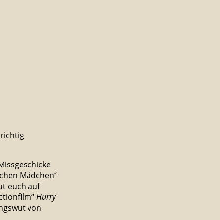
richtig
 Missgeschicke
lichen Mädchen“
ut euch auf
ctionfilm“
Hurry
ungswut von