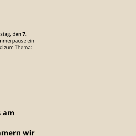
stag, den
7.
ommerpause
ein
nd zum Thema:
s am
mmern wir